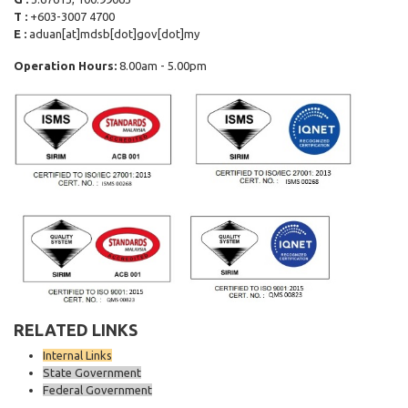
T :
+603-3007 4700
E :
aduan[at]mdsb[dot]gov[dot]my
Operation Hours:
8.00am - 5.00pm
RELATED LINKS
Internal Links
State Government
Federal Government