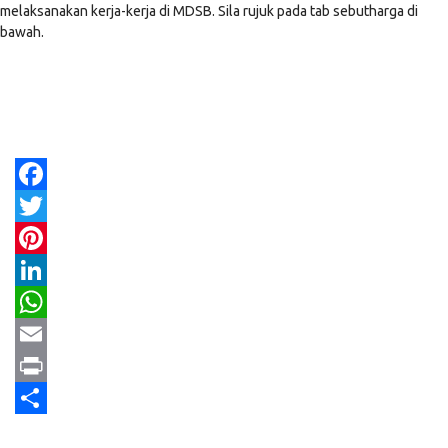
melaksanakan kerja-kerja di MDSB. Sila rujuk pada tab sebutharga di
bawah.
Facebook
Twitter
Pinterest
LinkedIn
WhatsApp
Email
Print
Share