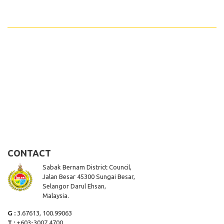
CONTACT
Sabak Bernam District Council,
Jalan Besar 45300 Sungai Besar,
Selangor Darul Ehsan,
Malaysia.
G :
3.67613, 100.99063
T :
+603-3007 4700