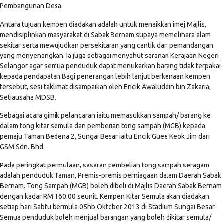
Pembangunan Desa.
Antara tujuan kempen diadakan adalah untuk menaikkan imej Majlis,
mendisiplinkan masyarakat di Sabak Bernam supaya memelihara alam
sekitar serta mewujudkan persekitaran yang cantik dan pemandangan
yang menyenangkan. Ia juga sebagai menyahut saranan Kerajaan Negeri
Selangor agar semua penduduk dapat menukarkan barang tidak terpakai
kepada pendapatan.Bagi penerangan lebih lanjut berkenaan kempen
tersebut, sesi taklimat disampaikan oleh Encik Awaluddin bin Zakaria,
Setiausaha MDSB.
Sebagai acara gimik pelancaran iaitu memasukkan sampah/ barang ke
dalam tong kitar semula dan pemberian tong sampah (MGB) kepada
pemaju Taman Bedena 2, Sungai Besar iaitu Encik Guee Keok Jim dari
GSM Sdn. Bhd.
Pada peringkat permulaan, sasaran pembelian tong sampah seragam
adalah penduduk Taman, Premis-premis perniagaan dalam Daerah Sabak
Bernam. Tong Sampah (MGB) boleh dibeli di Majlis Daerah Sabak Bernam
dengan kadar RM 160.00 seunit. Kempen Kitar Semula akan diadakan
setiap hari Sabtu bermula 05hb Oktober 2013 di Stadium Sungai Besar.
Semua penduduk boleh menjual barangan yang boleh dikitar semula/