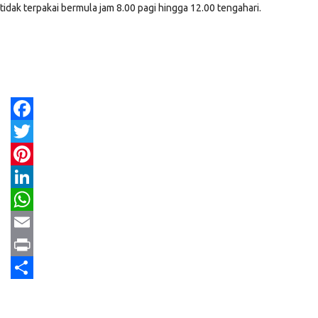
tidak terpakai bermula jam 8.00 pagi hingga 12.00 tengahari.
Facebook
Twitter
Pinterest
LinkedIn
WhatsApp
Email
Print
Share