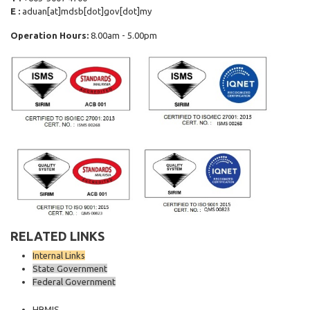
E :
aduan[at]mdsb[dot]gov[dot]my
Operation Hours:
8.00am - 5.00pm
RELATED LINKS
Internal Links
State Government
Federal Government
HRMIS