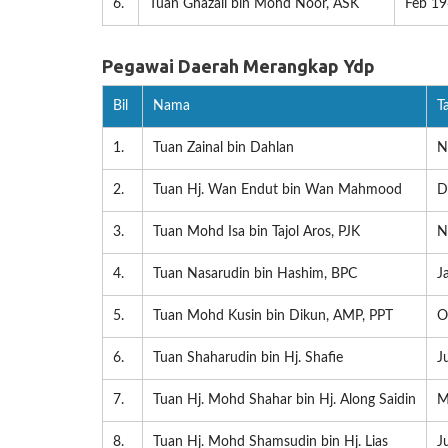
6.
Tuan Ghazali bin Mohd Noor, ASK
Feb 19
Pegawai Daerah Merangkap Ydp
Bil
Nama
T
1.
Tuan Zainal bin Dahlan
N
2.
Tuan Hj. Wan Endut bin Wan Mahmood
D
3.
Tuan Mohd Isa bin Tajol Aros, PJK
N
4.
Tuan Nasarudin bin Hashim, BPC
J
5.
Tuan Mohd Kusin bin Dikun, AMP, PPT
O
6.
Tuan Shaharudin bin Hj. Shafie
J
7.
Tuan Hj. Mohd Shahar bin Hj. Along Saidin
M
8.
Tuan Hj. Mohd Shamsudin bin Hj. Lias
J