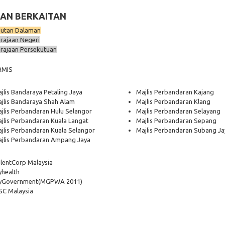
AN BERKAITAN
utan Dalaman
rajaan Negeri
rajaan Persekutuan
RMIS
jlis Bandaraya Petaling Jaya
Majlis Perbandaran Kajang
jlis Bandaraya Shah Alam
Majlis Perbandaran Klang
jlis Perbandaran Hulu Selangor
Majlis Perbandaran Selayang
jlis Perbandaran Kuala Langat
Majlis Perbandaran Sepang
jlis Perbandaran Kuala Selangor
Majlis Perbandaran Subang Ja
jlis Perbandaran Ampang Jaya
lentCorp Malaysia
health
yGovernment
(MGPWA 2011)
C Malaysia