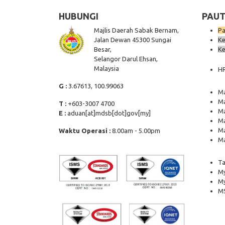
HUBUNGI
PAUT
Majlis Daerah Sabak Bernam,
Pa
Jalan Dewan 45300 Sungai
Ke
Besar,
Ke
Selangor Darul Ehsan,
Malaysia
H
G :
3.67613, 100.99063
Ma
Ma
T :
+603-3007 4700
Ma
E :
aduan[at]mdsb[dot]gov[my]
Ma
Ma
Waktu Operasi :
8.00am - 5.00pm
Ma
Ta
My
M
MS