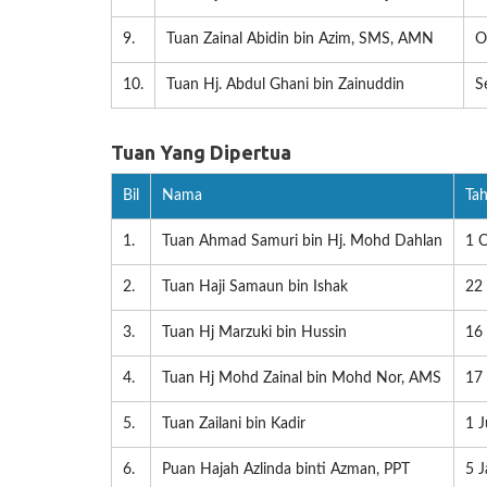
9.
Tuan Zainal Abidin bin Azim, SMS, AMN
O
10.
Tuan Hj. Abdul Ghani bin Zainuddin
S
Tuan Yang Dipertua
Bil
Nama
Ta
1.
Tuan Ahmad Samuri bin Hj. Mohd Dahlan
1 
2.
Tuan Haji Samaun bin Ishak
22
3.
Tuan Hj Marzuki bin Hussin
16
4.
Tuan Hj Mohd Zainal bin Mohd Nor, AMS
17
5.
Tuan Zailani bin Kadir
1 J
6.
Puan Hajah Azlinda binti Azman, PPT
5 J