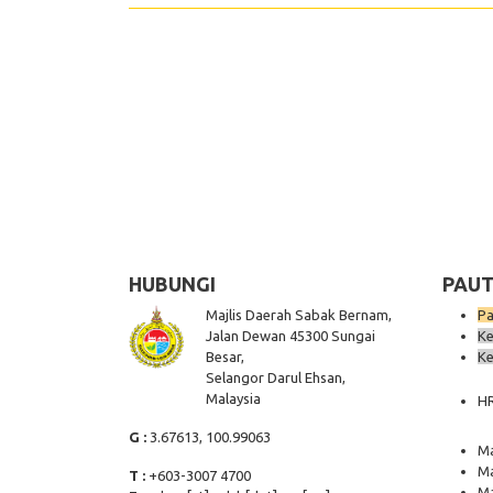
HUBUNGI
PAUT
Majlis Daerah Sabak Bernam,
Pa
Jalan Dewan 45300 Sungai
Ke
Besar,
Ke
Selangor Darul Ehsan,
Malaysia
H
G :
3.67613, 100.99063
Ma
Ma
T :
+603-3007 4700
Ma