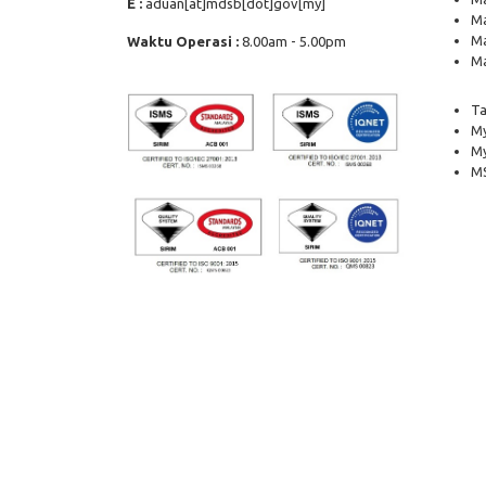
E :
aduan[at]mdsb[dot]gov[my]
Ma
Ma
Waktu Operasi :
8.00am - 5.00pm
Ma
Ta
My
M
MS