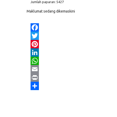
Jumlah paparan: 5427
Maklumat sedang dikemaskini
Facebook
Twitter
Pinterest
LinkedIn
WhatsApp
Email
Print
Share