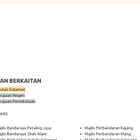
AN BERKAITAN
utan Dalaman
rajaan Negeri
rajaan Persekutuan
RMIS
jlis Bandaraya Petaling Jaya
Majlis Perbandaran Kajang
jlis Bandaraya Shah Alam
Majlis Perbandaran Klang
jlis Perbandaran Hulu Selangor
Majlis Perbandaran Selayang