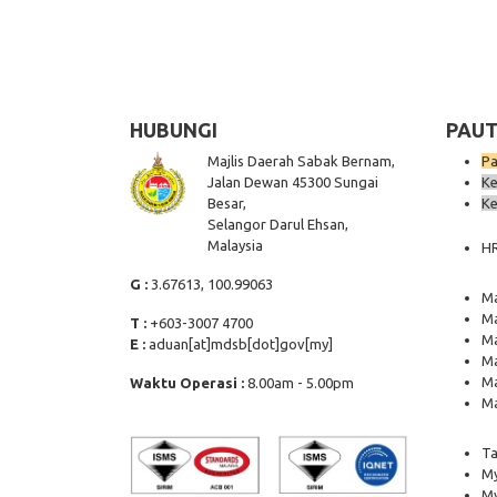
HUBUNGI
PAUT
Majlis Daerah Sabak Bernam,
Pa
Jalan Dewan 45300 Sungai
Ke
Besar,
Ke
Selangor Darul Ehsan,
Malaysia
H
G :
3.67613, 100.99063
Ma
Ma
T :
+603-3007 4700
Ma
E :
aduan[at]mdsb[dot]gov[my]
Ma
Ma
Waktu Operasi :
8.00am - 5.00pm
Ma
Ta
My
M