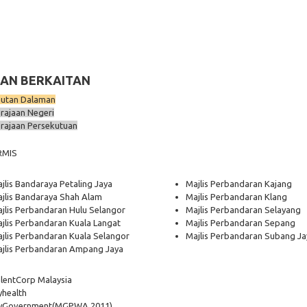
AN BERKAITAN
utan Dalaman
rajaan Negeri
rajaan Persekutuan
RMIS
jlis Bandaraya Petaling Jaya
Majlis Perbandaran Kajang
jlis Bandaraya Shah Alam
Majlis Perbandaran Klang
jlis Perbandaran Hulu Selangor
Majlis Perbandaran Selayang
jlis Perbandaran Kuala Langat
Majlis Perbandaran Sepang
jlis Perbandaran Kuala Selangor
Majlis Perbandaran Subang Ja
jlis Perbandaran Ampang Jaya
lentCorp Malaysia
health
yGovernment
(MGPWA 2011)