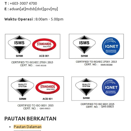
T :
+603-3007 4700
E :
aduan[at]mdsb[dot]gov[my]
Waktu Operasi :
8.00am - 5.00pm
PAUTAN BERKAITAN
Pautan Dalaman