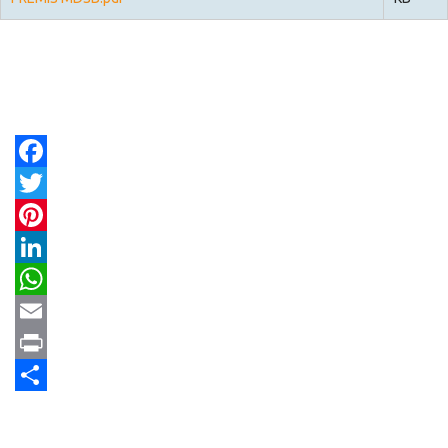
Facebook
Twitter
Pinterest
LinkedIn
WhatsApp
Email
Print
Share