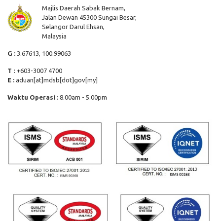
Majlis Daerah Sabak Bernam,
Jalan Dewan 45300 Sungai Besar,
Selangor Darul Ehsan,
Malaysia
G :
3.67613, 100.99063
T :
+603-3007 4700
E :
aduan[at]mdsb[dot]gov[my]
Waktu Operasi :
8.00am - 5.00pm