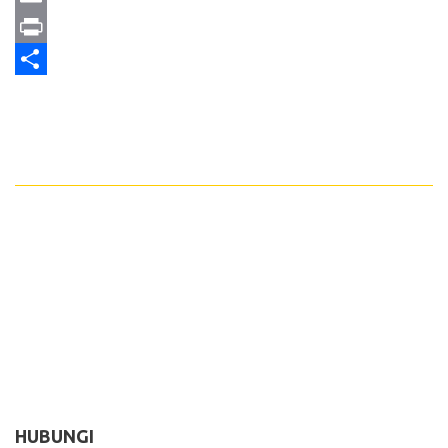
Email
Print
Share
HUBUNGI