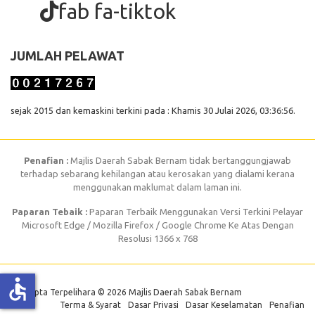
fab fa-tiktok
JUMLAH PELAWAT
sejak 2015 dan kemaskini terkini pada : Khamis 30 Julai 2026, 03:36:56.
Penafian :
Majlis Daerah Sabak Bernam tidak bertanggungjawab
terhadap sebarang kehilangan atau kerosakan yang dialami kerana
menggunakan maklumat dalam laman ini.
Paparan Tebaik :
Paparan Terbaik Menggunakan Versi Terkini Pelayar
Microsoft Edge / Mozilla Firefox / Google Chrome Ke Atas Dengan
Resolusi 1366 x 768
accessible
Hak Cipta Terpelihara © 2026 Majlis Daerah Sabak Bernam
Terma & Syarat
Dasar Privasi
Dasar Keselamatan
Penafian