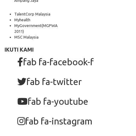
Ampang Jaya
TalentCorp Malaysia
Myhealth
MyGovernment
(MGPWA
2011)
MSC Malaysia
IKUTI KAMI
fab fa-facebook-f
fab fa-twitter
fab fa-youtube
fab fa-instagram