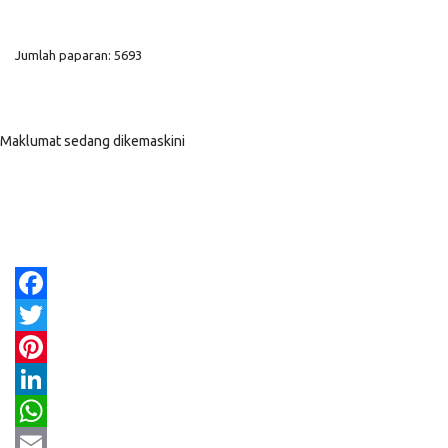
Jumlah paparan: 5693
Maklumat sedang dikemaskini
Facebook
Twitter
Pinterest
LinkedIn
WhatsApp