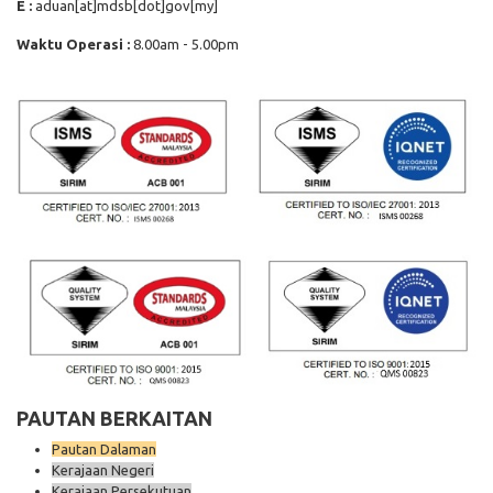
E :
aduan[at]mdsb[dot]gov[my]
Waktu Operasi :
8.00am - 5.00pm
PAUTAN BERKAITAN
Pautan Dalaman
Kerajaan Negeri
Kerajaan Persekutuan