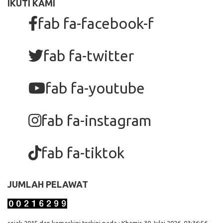
IKUTI KAMI
fab fa-facebook-f
fab fa-twitter
fab fa-youtube
fab fa-instagram
fab fa-tiktok
JUMLAH PELAWAT
sejak 2015 dan kemaskini terkini pada : Khamis 30 Julai 2026, 03:36:56.