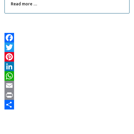
Read more …
Facebook
Twitter
Pinterest
LinkedIn
WhatsApp
Email
Print
Share