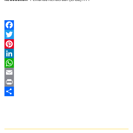
Facebook
Twitter
Pinterest
LinkedIn
WhatsApp
Email
Print
Share