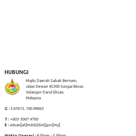
HUBUNGI
Majlis Daerah Sabak Bernam,
Jalan Dewan 45300 Sungai Besar,
Selangor Darul Ehsan,
Malaysia
G :
3.67613, 100.99063
T :
+603-3007 4700
E :
aduan[at]mdsb[dot]gov[my]
Waktu Operasi :
8.00am - 5.00pm