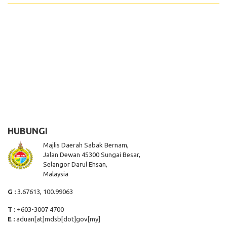
HUBUNGI
Majlis Daerah Sabak Bernam,
Jalan Dewan 45300 Sungai Besar,
Selangor Darul Ehsan,
Malaysia
G :
3.67613, 100.99063
T :
+603-3007 4700
E :
aduan[at]mdsb[dot]gov[my]