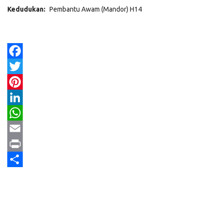
Kedudukan:
Pembantu Awam (Mandor) H14
Facebook
Twitter
Pinterest
LinkedIn
WhatsApp
Email
Print
Share