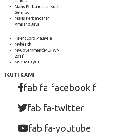
Langat
Majlis Perbandaran Kuala
Selangor
Majlis Perbandaran
Ampang Jaya
TalentCorp Malaysia
Myhealth
MyGovernment
(MGPWA
2011)
MSC Malaysia
IKUTI KAMI
fab fa-facebook-f
fab fa-twitter
fab fa-youtube