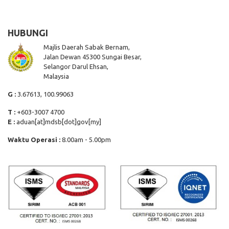
HUBUNGI
Majlis Daerah Sabak Bernam,
Jalan Dewan 45300 Sungai Besar,
Selangor Darul Ehsan,
Malaysia
G :
3.67613, 100.99063
T :
+603-3007 4700
E :
aduan[at]mdsb[dot]gov[my]
Waktu Operasi :
8.00am - 5.00pm