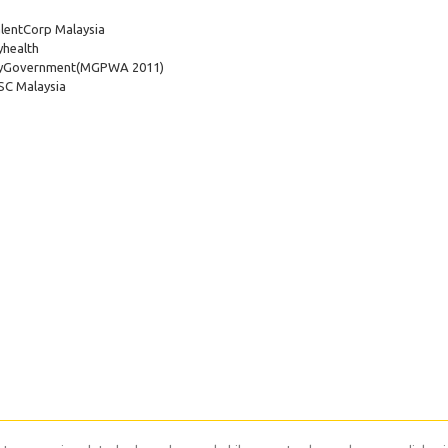
lentCorp Malaysia
health
yGovernment
(MGPWA 2011)
C Malaysia