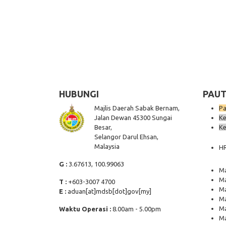
HUBUNGI
PAUT
Majlis Daerah Sabak Bernam,
Pa
Jalan Dewan 45300 Sungai
Ke
Besar,
Ke
Selangor Darul Ehsan,
Malaysia
H
G :
3.67613, 100.99063
Ma
Ma
T :
+603-3007 4700
Ma
E :
aduan[at]mdsb[dot]gov[my]
Ma
Ma
Waktu Operasi :
8.00am - 5.00pm
Ma