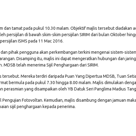
am dan tamat pada pukul 10.30 malam. Objektif majlis tersebut diadakan 
leh persijilan di bawah skim-skim persijilan SIRIM dari bulan Oktober h
persijilan ISMS pada 11 Mac 2016.
i dan pihak pengguna akan perkembangan terkini mengenai sistem-sistem 
arangan. Disamping itu, majlis ini dapat mengeratkan hubungan dan jaring
. MDSB telah menerima Sijil Penghargaan dari SIRIM.
s tersebut. Mereka terdiri daripada Puan Yang Dipertua MDSB, Tuan Set
at bermula pada pukul 7.30 hingga 8.00 malam. Majlis dimulakan dengan 
an perasmian yang disampaikan oleh YB Datuk Seri Panglima Madius Tangau
l Pengujian Fotovoltan. Kemudian, majlis disambung dengan jamuan mak
ian sijil penghargaan kepada penerima.