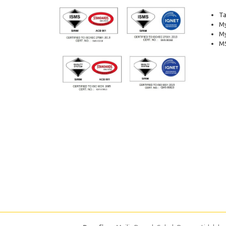
Ta
My
M
MS