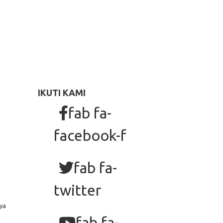
IKUTI KAMI
fab fa-
facebook-f
fab fa-
twitter
ya
fab fa-