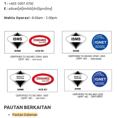
T :
+603-3007 4700
E :
aduan[at]mdsb[dot]gov[my]
Waktu Operasi :
8.00am - 5.00pm
PAUTAN BERKAITAN
Pautan Dalaman