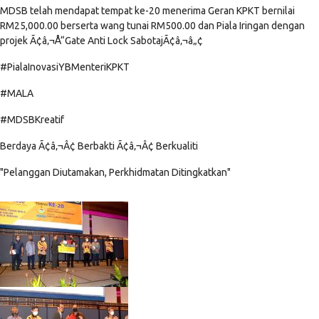
MDSB telah mendapat tempat ke-20 menerima Geran KPKT bernilai
RM25,000.00 berserta wang tunai RM500.00 dan Piala Iringan dengan
projek Ã¢â‚¬Å“Gate Anti Lock SabotajÃ¢â‚¬â„¢
#PialaInovasiYBMenteriKPKT
#MALA
#MDSBKreatif
Berdaya Ã¢â‚¬Â¢ Berbakti Ã¢â‚¬Â¢ Berkualiti
"Pelanggan Diutamakan, Perkhidmatan Ditingkatkan"