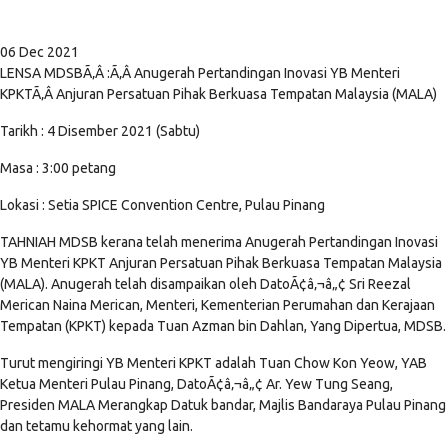
06 Dec 2021
LENSA MDSBÃ‚Â :Ã‚Â Anugerah Pertandingan Inovasi YB Menteri
KPKTÃ‚Â Anjuran Persatuan Pihak Berkuasa Tempatan Malaysia (MALA)
Tarikh : 4 Disember 2021 (Sabtu)
Masa : 3:00 petang
Lokasi : Setia SPICE Convention Centre, Pulau Pinang
TAHNIAH MDSB kerana telah menerima Anugerah Pertandingan Inovasi
YB Menteri KPKT Anjuran Persatuan Pihak Berkuasa Tempatan Malaysia
(MALA). Anugerah telah disampaikan oleh DatoÃ¢â‚¬â„¢ Sri Reezal
Merican Naina Merican, Menteri, Kementerian Perumahan dan Kerajaan
Tempatan (KPKT) kepada Tuan Azman bin Dahlan, Yang Dipertua, MDSB.
Turut mengiringi YB Menteri KPKT adalah Tuan Chow Kon Yeow, YAB
Ketua Menteri Pulau Pinang, DatoÃ¢â‚¬â„¢ Ar. Yew Tung Seang,
Presiden MALA Merangkap Datuk bandar, Majlis Bandaraya Pulau Pinang
dan tetamu kehormat yang lain.