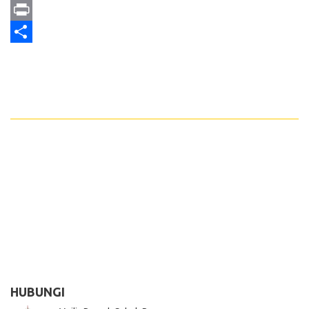
Email
Print
Share
HUBUNGI