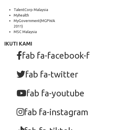
TalentCorp Malaysia
Myhealth
MyGovernment
(MGPWA
2011)
MSC Malaysia
IKUTI KAMI
fab fa-facebook-f
fab fa-twitter
fab fa-youtube
fab fa-instagram