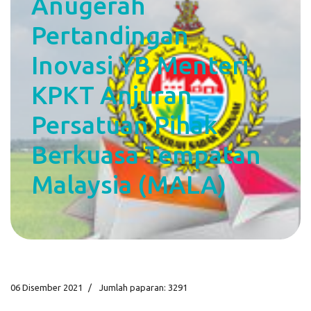
Anugerah
Pertandingan
Inovasi YB Menteri
KPKT Anjuran
Persatuan Pihak
Berkuasa Tempatan
Malaysia (MALA)
06 Disember 2021
Jumlah paparan: 3291