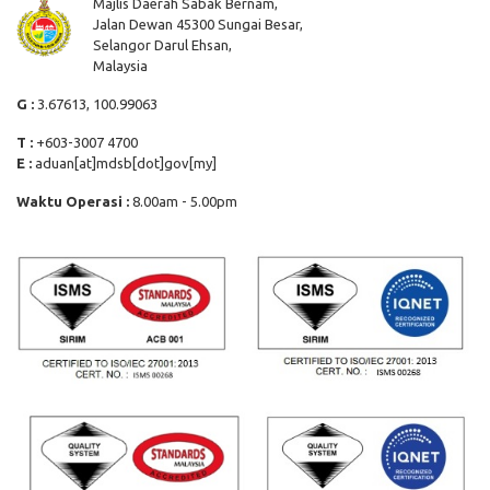
Majlis Daerah Sabak Bernam,
Jalan Dewan 45300 Sungai Besar,
Selangor Darul Ehsan,
Malaysia
G :
3.67613, 100.99063
T :
+603-3007 4700
E :
aduan[at]mdsb[dot]gov[my]
Waktu Operasi :
8.00am - 5.00pm