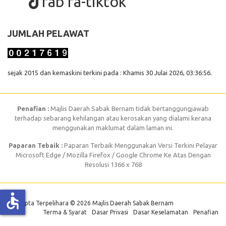
fab fa-tiktok
JUMLAH PELAWAT
sejak 2015 dan kemaskini terkini pada : Khamis 30 Julai 2026, 03:36:56.
Penafian :
Majlis Daerah Sabak Bernam tidak bertanggungjawab
terhadap sebarang kehilangan atau kerosakan yang dialami kerana
menggunakan maklumat dalam laman ini.
Paparan Tebaik :
Paparan Terbaik Menggunakan Versi Terkini Pelayar
Microsoft Edge / Mozilla Firefox / Google Chrome Ke Atas Dengan
Resolusi 1366 x 768
accessible
Hak Cipta Terpelihara © 2026 Majlis Daerah Sabak Bernam
Terma & Syarat
Dasar Privasi
Dasar Keselamatan
Penafian