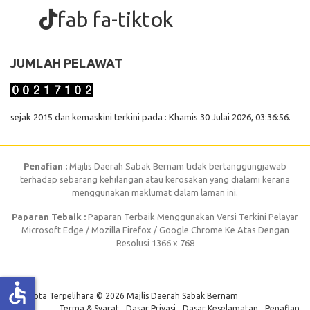
fab fa-tiktok
JUMLAH PELAWAT
sejak 2015 dan kemaskini terkini pada : Khamis 30 Julai 2026, 03:36:56.
Penafian :
Majlis Daerah Sabak Bernam tidak bertanggungjawab
terhadap sebarang kehilangan atau kerosakan yang dialami kerana
menggunakan maklumat dalam laman ini.
Paparan Tebaik :
Paparan Terbaik Menggunakan Versi Terkini Pelayar
Microsoft Edge / Mozilla Firefox / Google Chrome Ke Atas Dengan
Resolusi 1366 x 768
accessible
Hak Cipta Terpelihara © 2026 Majlis Daerah Sabak Bernam
Terma & Syarat
Dasar Privasi
Dasar Keselamatan
Penafian