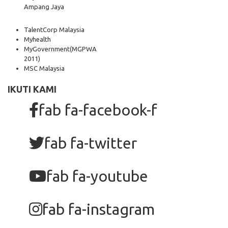
Ampang Jaya
TalentCorp Malaysia
Myhealth
MyGovernment
(MGPWA
2011)
MSC Malaysia
IKUTI KAMI
fab fa-facebook-f
fab fa-twitter
fab fa-youtube
fab fa-instagram