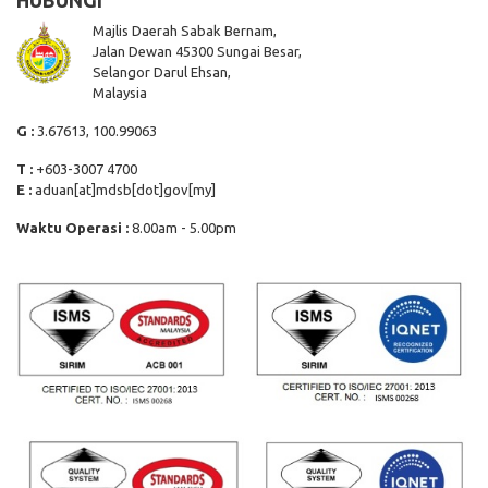
HUBUNGI
Majlis Daerah Sabak Bernam,
Jalan Dewan 45300 Sungai Besar,
Selangor Darul Ehsan,
Malaysia
G :
3.67613, 100.99063
T :
+603-3007 4700
E :
aduan[at]mdsb[dot]gov[my]
Waktu Operasi :
8.00am - 5.00pm