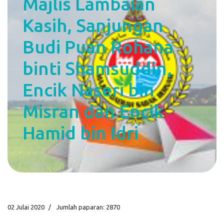
Majlis Lambaian
Kasih, Sanjungan
Budi Puan Rohana
binti Shamsuddin,
Encik Naseri bin
Misran dan Encik
Hamid bin Idri
02 Julai 2020
Jumlah paparan: 2870