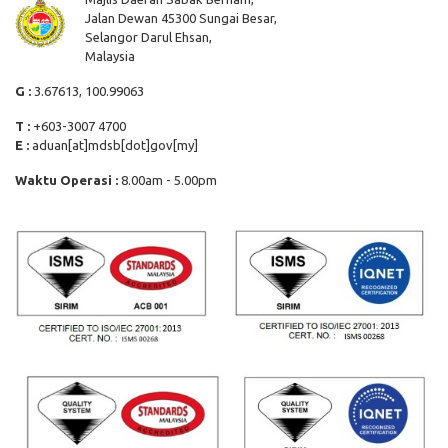
Jalan Dewan 45300 Sungai Besar,
Selangor Darul Ehsan,
Malaysia
G :
3.67613, 100.99063
T :
+603-3007 4700
E :
aduan[at]mdsb[dot]gov[my]
Waktu Operasi :
8.00am - 5.00pm