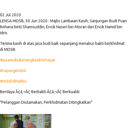
02 Jul 2020
LENSA MDSB, 30 Jun 2020 : Majlis Lambaian Kasih, Sanjungan Budi Puan
Rohana binti Shamsuddin, Encik Naseri bin Misran dan Encik Hamid bin
Idris
Terima kasih di atas jasa budi baik sepanjang menabur bakti berkhidmat
di MDSB.
#jasamukukenangkeakhirhayat
#sayangimdsb
#mdsbdihatiku
Berdaya Ã¢â‚¬Â¢ Berbakti Ã¢â‚¬Â¢ Berkualiti
"Pelanggan Diutamakan, Perkhidmatan Ditingkatkan"