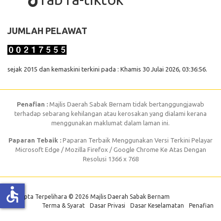
JUMLAH PELAWAT
sejak 2015 dan kemaskini terkini pada : Khamis 30 Julai 2026, 03:36:56.
Penafian :
Majlis Daerah Sabak Bernam tidak bertanggungjawab
terhadap sebarang kehilangan atau kerosakan yang dialami kerana
menggunakan maklumat dalam laman ini.
Paparan Tebaik :
Paparan Terbaik Menggunakan Versi Terkini Pelayar
Microsoft Edge / Mozilla Firefox / Google Chrome Ke Atas Dengan
Resolusi 1366 x 768
accessible
Hak Cipta Terpelihara © 2026 Majlis Daerah Sabak Bernam
Terma & Syarat
Dasar Privasi
Dasar Keselamatan
Penafian