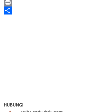
Email
Print
Share
HUBUNGI
Majlis Daerah Sabak Bernam,