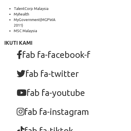
TalentCorp Malaysia
Myhealth
MyGovernment
(MGPWA
2011)
MSC Malaysia
IKUTI KAMI
fab fa-facebook-f
fab fa-twitter
fab fa-youtube
fab fa-instagram
fab fa-tiktok