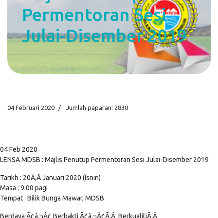
Permentoran Sesi
Julai-Disember 2019
04 Februari 2020
Jumlah paparan: 2830
04 Feb 2020
LENSA MDSB : Majlis Penutup Permentoran Sesi Julai-Disember 2019
Tarikh : 20Ã‚Â Januari 2020 (Isnin)
Masa : 9:00 pagi
Tempat : Bilik Bunga Mawar, MDSB
Berdaya Ã¢â‚¬Â¢ Berbakti Ã¢â‚¬Â¢Ã‚Â BerkualitiÃ‚Â