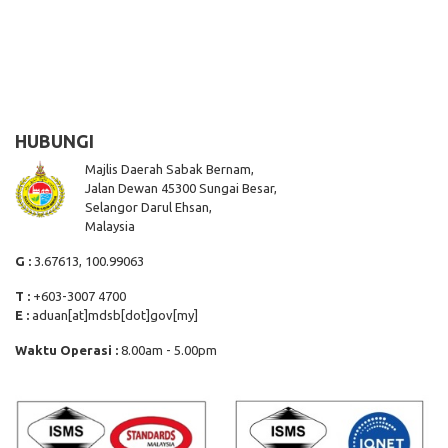
HUBUNGI
Majlis Daerah Sabak Bernam,
Jalan Dewan 45300 Sungai Besar,
Selangor Darul Ehsan,
Malaysia
G :
3.67613, 100.99063
T :
+603-3007 4700
E :
aduan[at]mdsb[dot]gov[my]
Waktu Operasi :
8.00am - 5.00pm