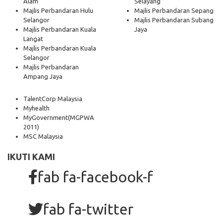
Alam
Selayang
Majlis Perbandaran Hulu
Majlis Perbandaran Sepang
Selangor
Majlis Perbandaran Subang
Majlis Perbandaran Kuala
Jaya
Langat
Majlis Perbandaran Kuala
Selangor
Majlis Perbandaran
Ampang Jaya
TalentCorp Malaysia
Myhealth
MyGovernment
(MGPWA
2011)
MSC Malaysia
IKUTI KAMI
fab fa-facebook-f
fab fa-twitter