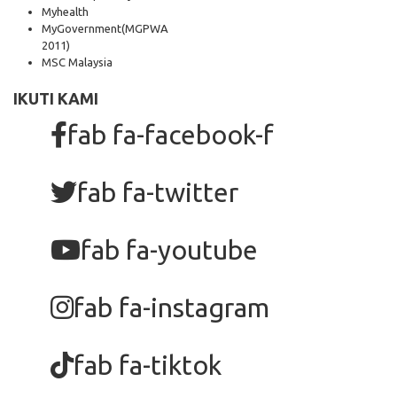
Myhealth
MyGovernment
(MGPWA
2011)
MSC Malaysia
IKUTI KAMI
fab fa-facebook-f
fab fa-twitter
fab fa-youtube
fab fa-instagram
fab fa-tiktok