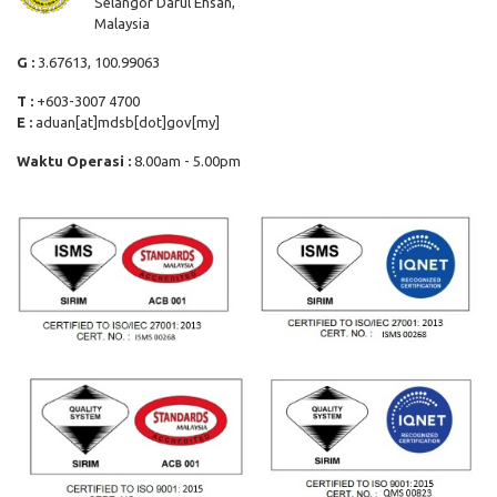
Selangor Darul Ehsan,
Malaysia
G :
3.67613, 100.99063
T :
+603-3007 4700
E :
aduan[at]mdsb[dot]gov[my]
Waktu Operasi :
8.00am - 5.00pm