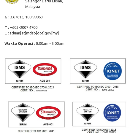
Selangor Darul Ehsan,
Malaysia
G :
3.67613, 100.99063
T :
+603-3007 4700
E :
aduan[at]mdsb[dot]gov[my]
Waktu Operasi :
8.00am - 5.00pm