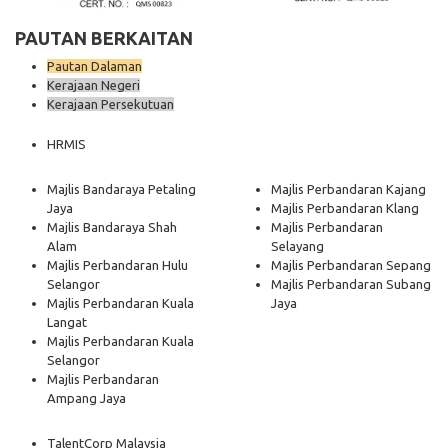
PAUTAN BERKAITAN
Pautan Dalaman
Kerajaan Negeri
Kerajaan Persekutuan
HRMIS
Majlis Bandaraya Petaling
Majlis Perbandaran Kajang
Jaya
Majlis Perbandaran Klang
Majlis Bandaraya Shah
Majlis Perbandaran
Alam
Selayang
Majlis Perbandaran Hulu
Majlis Perbandaran Sepang
Selangor
Majlis Perbandaran Subang
Majlis Perbandaran Kuala
Jaya
Langat
Majlis Perbandaran Kuala
Selangor
Majlis Perbandaran
Ampang Jaya
TalentCorp Malaysia