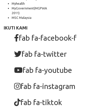
Myhealth
MyGovernment
(MGPWA
2011)
MSC Malaysia
IKUTI KAMI
fab fa-facebook-f
fab fa-twitter
fab fa-youtube
fab fa-instagram
fab fa-tiktok