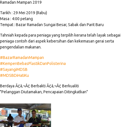
Ramadan Mampan 2019
Tarikh : 29 Mei 2019 (Rabu)
Masa : 4:00 petang
Tempat : Bazar Ramadan Sungai Besar, Sabak dan Parit Baru
Tahniah kepada para peniaga yang terpilih kerana telah layak sebagai
peniaga contoh dari aspek kebersihan dan kekemasan gerai serta
pengendalian makanan.
#BazarRamadanMampan
#KempenBebasPlastikDanPolisterina
#SayangiMDSB
#MDSBDiHatiKu
Berdaya Ã¢â‚¬Â¢ Berbakti Ã¢â‚¬Â¢ Berkualiti
"Pelanggan Diutamakan, Pencapaian Ditingkatkan"