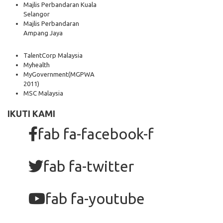
Majlis Perbandaran Kuala
Selangor
Majlis Perbandaran
Ampang Jaya
TalentCorp Malaysia
Myhealth
MyGovernment
(MGPWA
2011)
MSC Malaysia
IKUTI KAMI
fab fa-facebook-f
fab fa-twitter
fab fa-youtube