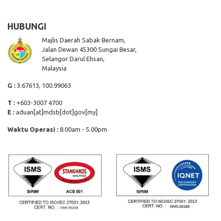
HUBUNGI
Majlis Daerah Sabak Bernam,
Jalan Dewan 45300 Sungai Besar,
Selangor Darul Ehsan,
Malaysia
G :
3.67613, 100.99063
T :
+603-3007 4700
E :
aduan[at]mdsb[dot]gov[my]
Waktu Operasi :
8.00am - 5.00pm