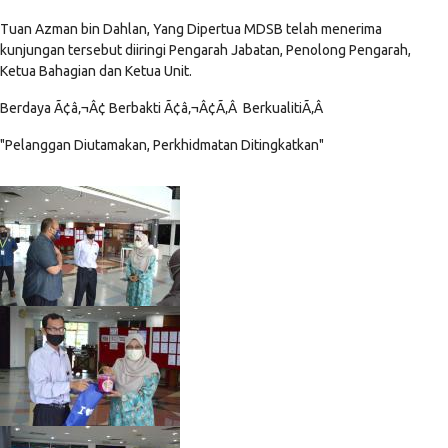
Tuan Azman bin Dahlan, Yang Dipertua MDSB telah menerima
kunjungan tersebut diiringi Pengarah Jabatan, Penolong Pengarah,
Ketua Bahagian dan Ketua Unit.
Berdaya Ã¢â‚¬Â¢ Berbakti Ã¢â‚¬Â¢Ã‚Â BerkualitiÃ‚Â
"Pelanggan Diutamakan, Perkhidmatan Ditingkatkan"