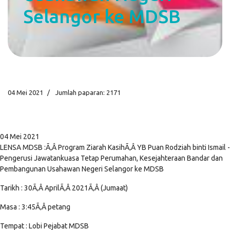
Selangor ke MDSB
04 Mei 2021
Jumlah paparan: 2171
04 Mei 2021
LENSA MDSB :Ã‚Â Program Ziarah KasihÃ‚Â YB Puan Rodziah binti Ismail -
Pengerusi Jawatankuasa Tetap Perumahan, Kesejahteraan Bandar dan
Pembangunan Usahawan Negeri Selangor ke MDSB
Tarikh : 30Ã‚Â AprilÃ‚Â 2021Ã‚Â (Jumaat)
Masa : 3:45Ã‚Â petang
Tempat : Lobi Pejabat MDSB