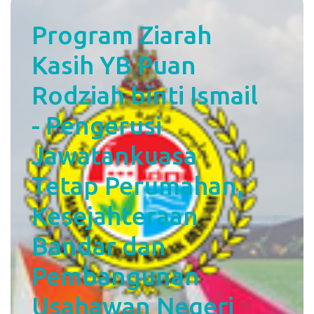
Program Ziarah
Kasih YB Puan
Rodziah binti Ismail
- Pengerusi
Jawatankuasa
Tetap Perumahan,
Kesejahteraan
Bandar dan
Pembangunan
Usahawan Negeri