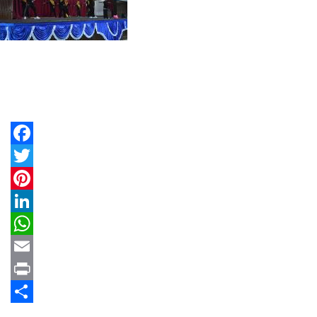
Facebook
Twitter
Pinterest
LinkedIn
WhatsApp
Email
Print
Share