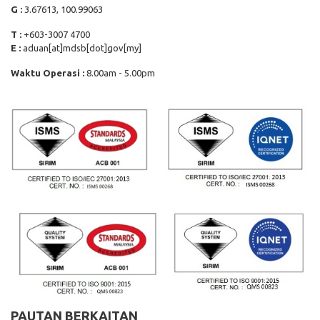
G :
3.67613, 100.99063
T :
+603-3007 4700
E :
aduan[at]mdsb[dot]gov[my]
Waktu Operasi :
8.00am - 5.00pm
PAUTAN BERKAITAN