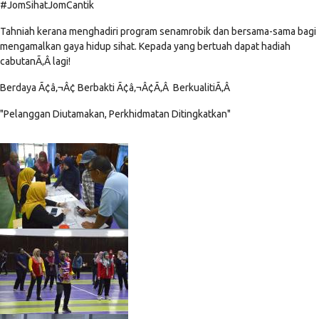
#JomSihatJomCantik
Tahniah kerana menghadiri program senamrobik dan bersama-sama bagi
mengamalkan gaya hidup sihat. Kepada yang bertuah dapat hadiah
cabutanÃ‚Â lagi!
Berdaya Ã¢â‚¬Â¢ Berbakti Ã¢â‚¬Â¢Ã‚Â BerkualitiÃ‚Â
"Pelanggan Diutamakan, Perkhidmatan Ditingkatkan"