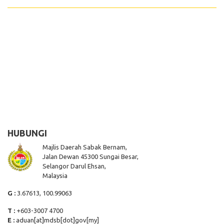
HUBUNGI
Majlis Daerah Sabak Bernam,
Jalan Dewan 45300 Sungai Besar,
Selangor Darul Ehsan,
Malaysia
G :
3.67613, 100.99063
T :
+603-3007 4700
E :
aduan[at]mdsb[dot]gov[my]