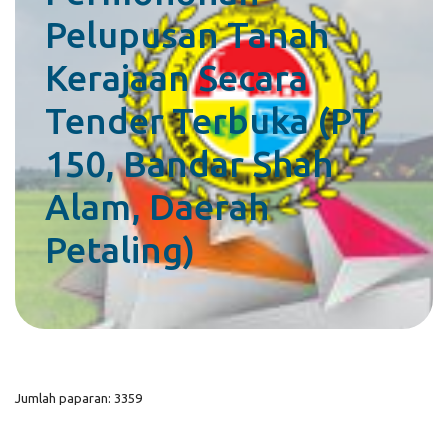
Pelupusan Tanah
Kerajaan Secara
Tender Terbuka (PT
150, Bandar Shah
Alam, Daerah
Petaling)
Jumlah paparan: 3359