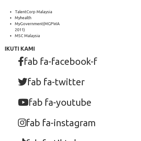
TalentCorp Malaysia
Myhealth
MyGovernment
(MGPWA
2011)
MSC Malaysia
IKUTI KAMI
fab fa-facebook-f
fab fa-twitter
fab fa-youtube
fab fa-instagram