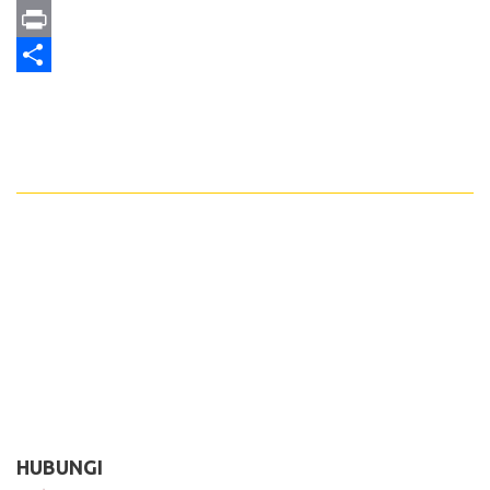
Email
Print
Share
HUBUNGI