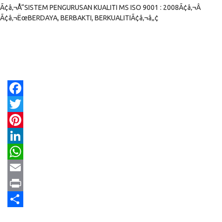
Ã¢â‚¬Å“SISTEM PENGURUSAN KUALITI MS ISO 9001 : 2008Ã¢â‚¬Â
Ã¢â‚¬ËœBERDAYA, BERBAKTI, BERKUALITIÃ¢â‚¬â„¢
Facebook
Twitter
Pinterest
LinkedIn
WhatsApp
Email
Print
Share