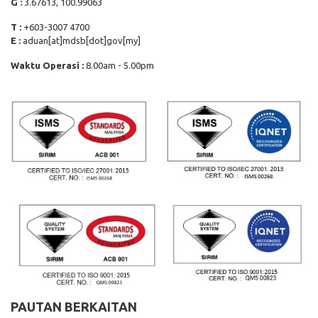
G :
3.67613, 100.99063
T :
+603-3007 4700
E :
aduan[at]mdsb[dot]gov[my]
Waktu Operasi :
8.00am - 5.00pm
PAUTAN BERKAITAN