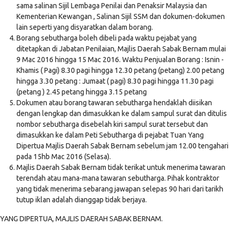
sama salinan Sijil Lembaga Penilai dan Penaksir Malaysia dan
Kementerian Kewangan , Salinan Sijil SSM dan dokumen-dokumen
lain seperti yang disyaratkan dalam borang.
Borang sebutharga boleh dibeli pada waktu pejabat yang
ditetapkan di Jabatan Penilaian, Majlis Daerah Sabak Bernam mulai
9 Mac 2016 hingga 15 Mac 2016. Waktu Penjualan Borang : Isnin -
Khamis ( Pagi) 8.30 pagi hingga 12.30 petang (petang) 2.00 petang
hingga 3.30 petang : Jumaat ( pagi) 8.30 pagi hingga 11.30 pagi
(petang ) 2.45 petang hingga 3.15 petang
Dokumen atau borang tawaran sebutharga hendaklah diisikan
dengan lengkap dan dimasukkan ke dalam sampul surat dan ditulis
nombor sebutharga disebelah kiri sampul surat tersebut dan
dimasukkan ke dalam Peti Sebutharga di pejabat Tuan Yang
Dipertua Majlis Daerah Sabak Bernam sebelum jam 12.00 tengahari
pada 15hb Mac 2016 (Selasa).
Majlis Daerah Sabak Bernam tidak terikat untuk menerima tawaran
terendah atau mana-mana tawaran sebutharga. Pihak kontraktor
yang tidak menerima sebarang jawapan selepas 90 hari dari tarikh
tutup iklan adalah dianggap tidak berjaya.
YANG DIPERTUA, MAJLIS DAERAH SABAK BERNAM.