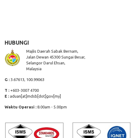
HUBUNGI
Majlis Daerah Sabak Bernam,
Jalan Dewan 45300 Sungai Besar,
Selangor Darul Ehsan,
Malaysia
G :
3.67613, 100.99063
T :
+603-3007 4700
E :
aduan[at]mdsb[dot]gov[my]
Waktu Operasi :
8.00am - 5.00pm