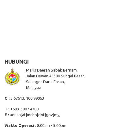
HUBUNGI
Majlis Daerah Sabak Bernam,
Jalan Dewan 45300 Sungai Besar,
Selangor Darul Ehsan,
Malaysia
G :
3.67613, 100.99063
T :
+603-3007 4700
E :
aduan[at]mdsb[dot]gov[my]
Waktu Operasi :
8.00am - 5.00pm