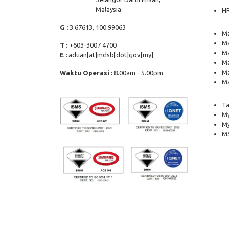
Malaysia
H
G :
3.67613, 100.99063
Ma
Ma
T :
+603-3007 4700
Ma
E :
aduan[at]mdsb[dot]gov[my]
Ma
Ma
Waktu Operasi :
8.00am - 5.00pm
Ma
Ta
My
M
MS