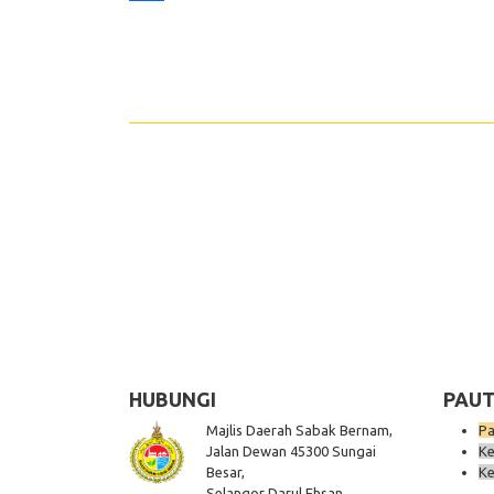
Share
HUBUNGI
PAUT
Majlis Daerah Sabak Bernam,
Pa
Jalan Dewan 45300 Sungai
Ke
Besar,
Ke
Selangor Darul Ehsan,