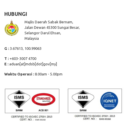
HUBUNGI
Majlis Daerah Sabak Bernam,
Jalan Dewan 45300 Sungai Besar,
Selangor Darul Ehsan,
Malaysia
G :
3.67613, 100.99063
T :
+603-3007 4700
E :
aduan[at]mdsb[dot]gov[my]
Waktu Operasi :
8.00am - 5.00pm