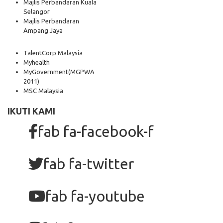
Majlis Perbandaran Kuala
Selangor
Majlis Perbandaran
Ampang Jaya
TalentCorp Malaysia
Myhealth
MyGovernment
(MGPWA
2011)
MSC Malaysia
IKUTI KAMI
fab fa-facebook-f
fab fa-twitter
fab fa-youtube