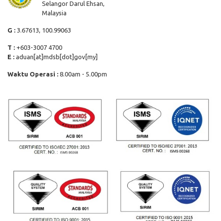
Selangor Darul Ehsan,
Malaysia
G :
3.67613, 100.99063
T :
+603-3007 4700
E :
aduan[at]mdsb[dot]gov[my]
Waktu Operasi :
8.00am - 5.00pm