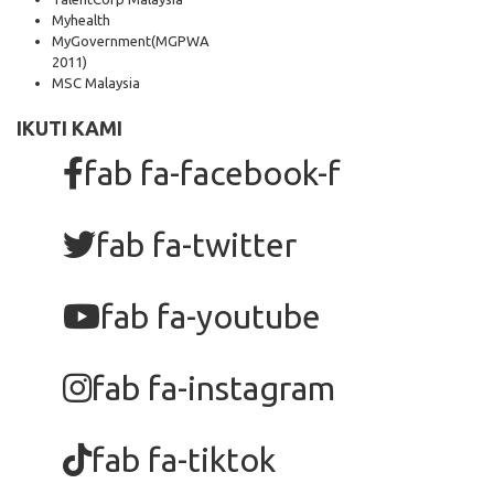
Myhealth
MyGovernment
(MGPWA
2011)
MSC Malaysia
IKUTI KAMI
fab fa-facebook-f
fab fa-twitter
fab fa-youtube
fab fa-instagram
fab fa-tiktok