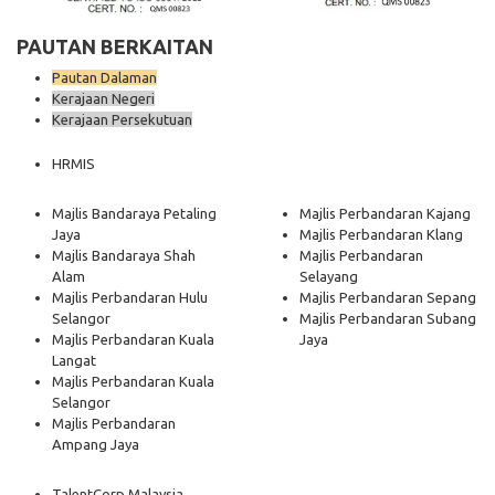
PAUTAN BERKAITAN
Pautan Dalaman
Kerajaan Negeri
Kerajaan Persekutuan
HRMIS
Majlis Bandaraya Petaling
Majlis Perbandaran Kajang
Jaya
Majlis Perbandaran Klang
Majlis Bandaraya Shah
Majlis Perbandaran
Alam
Selayang
Majlis Perbandaran Hulu
Majlis Perbandaran Sepang
Selangor
Majlis Perbandaran Subang
Majlis Perbandaran Kuala
Jaya
Langat
Majlis Perbandaran Kuala
Selangor
Majlis Perbandaran
Ampang Jaya
TalentCorp Malaysia