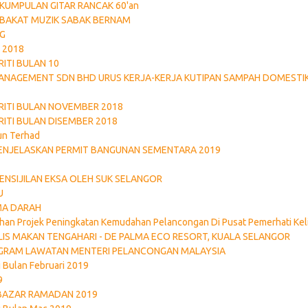
KUMPULAN GITAR RANCAK 60'an
BAKAT MUZIK SABAK BERNAM
NG
 2018
ITI BULAN 10
ANAGEMENT SDN BHD URUS KERJA-KERJA KUTIPAN SAMPAH DOMESTI
RITI BULAN NOVEMBER 2018
RITI BULAN DISEMBER 2018
n Terhad
ENJELASKAN PERMIT BANGUNAN SEMENTARA 2019
ENSIJILAN EKSA OLEH SUK SELANGOR
U
A DARAH
an Projek Peningkatan Kemudahan Pelancongan Di Pusat Pemerhati Keli
IS MAKAN TENGAHARI - DE PALMA ECO RESORT, KUALA SELANGOR
GRAM LAWATAN MENTERI PELANCONGAN MALAYSIA
i Bulan Februari 2019
9
AZAR RAMADAN 2019