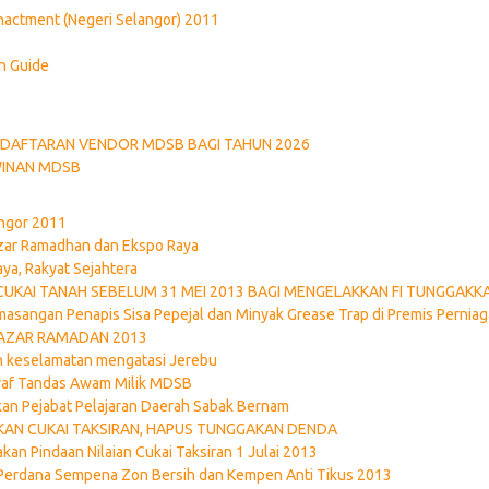
nactment (Negeri Selangor) 2011
n Guide
DAFTARAN VENDOR MDSB BAGI TAHUN 2026
WINAN MDSB
ngor 2011
azar Ramadhan dan Ekspo Raya
ya, Rakyat Sejahtera
 CUKAI TANAH SEBELUM 31 MEI 2013 BAGI MENGELAKKAN FI TUNGGAKK
masangan Penapis Sisa Pepejal dan Minyak Grease Trap di Premis Pernia
BAZAR RAMADAN 2013
 keselamatan mengatasi Jerebu
af Tandas Awam Milik MDSB
ikan Pejabat Pelajaran Daerah Sabak Bernam
AN CUKAI TAKSIRAN, HAPUS TUNGGAKAN DENDA
an Pindaan Nilaian Cukai Taksiran 1 Julai 2013
Perdana Sempena Zon Bersih dan Kempen Anti Tikus 2013