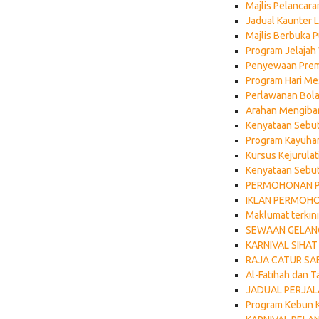
Majlis Pelanca
Jadual Kaunter 
Majlis Berbuka 
Program Jelajah
Penyewaan Pre
Program Hari Me
Perlawanan Bola
Arahan Mengibar
Kenyataan Sebut
Program Kayuhan
Kursus Kejurula
Kenyataan Sebut
PERMOHONAN P
IKLAN PERMOH
Maklumat terkin
SEWAAN GELANG
KARNIVAL SIHA
RAJA CATUR SA
Al-Fatihah dan T
JADUAL PERJAL
Program Kebun K