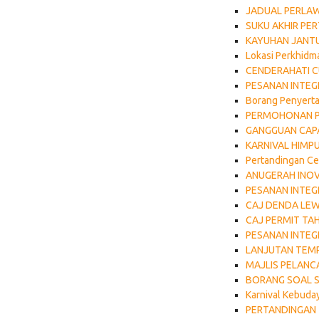
JADUAL PERLAW
SUKU AKHIR PE
KAYUHAN JANTU
Lokasi Perkhidm
CENDERAHATI C
PESANAN INTEGR
Borang Penyerta
PERMOHONAN P
GANGGUAN CAPA
KARNIVAL HIMP
Pertandingan C
ANUGERAH INOVA
PESANAN INTEGR
CAJ DENDA LE
CAJ PERMIT T
PESANAN INTEGR
LANJUTAN TEM
MAJLIS PELAN
BORANG SOAL S
Karnival Kebuda
PERTANDINGAN 