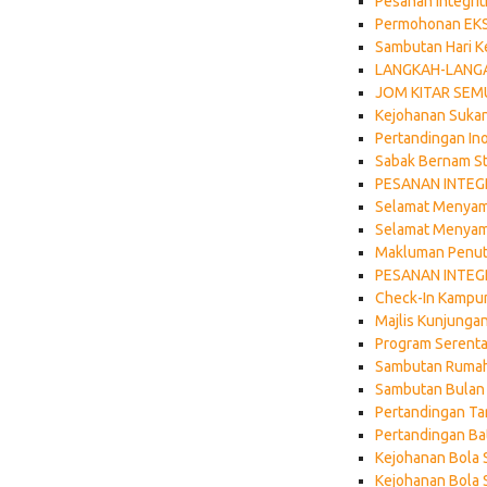
Pesanan Integri
Permohonan EK
Sambutan Hari K
LANGKAH-LANG
JOM KITAR SEM
Kejohanan Suka
Pertandingan In
Sabak Bernam St
PESANAN INTEGR
Selamat Menyamb
Selamat Menyam
Makluman Penut
PESANAN INTEGR
Check-In Kampun
Majlis Kunjung
Program Serenta
Sambutan Rumah 
Sambutan Bulan 
Pertandingan Ta
Pertandingan B
Kejohanan Bola 
Kejohanan Bola 