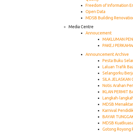
Freedom of Information E
Open Data
MDSB Building Renovatio
Media Centre
Annoucement
MAKLUMAN PEN
PAKEJ PERKAH
Announcement Archive
Pesta Buku Sela
Laluan Trafik B
Selangorku Berja
SILA JELASKAN
Notis Arahan Pe
IKLAN PERMIT 
Langkah-langkah
MDSB Menaiktar
Karnival Pendid
BAYAR TUNGGAK
MDSB Kuatkuasak
Gotong Royong 