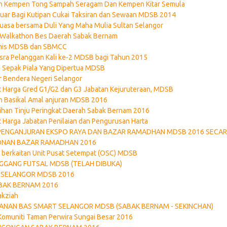
ran Kempen Tong Sampah Seragam Dan Kempen Kitar Semula
Luar Bagi Kutipan Cukai Taksiran dan Sewaan MDSB 2014
Puasa bersama Duli Yang Maha Mulia Sultan Selangor
 Walkathon Bes Daerah Sabak Bernam
mis MDSB dan SBMCC
sra Pelanggan Kali ke-2 MDSB bagi Tahun 2015
 Sepak Piala Yang Dipertua MDSB
 Bendera Negeri Selangor
 Harga Gred G1/G2 dan G3 Jabatan Kejuruteraan, MDSB
 Basikal Amal anjuran MDSB 2016
tihan Tinju Peringkat Daerah Sabak Bernam 2016
 Harga Jabatan Penilaian dan Pengurusan Harta
ENGANJURAN EKSPO RAYA DAN BAZAR RAMADHAN MDSB 2016 SECA
ONAN BAZAR RAMADHAN 2016
i berkaitan Unit Pusat Setempat (OSC) MDSB
GANG FUTSAL MDSB (TELAH DIBUKA)
T SELANGOR MDSB 2016
BAK BERNAM 2016
akziah
ANAN BAS SMART SELANGOR MDSB (SABAK BERNAM - SEKINCHAN)
omuniti Taman Perwira Sungai Besar 2016