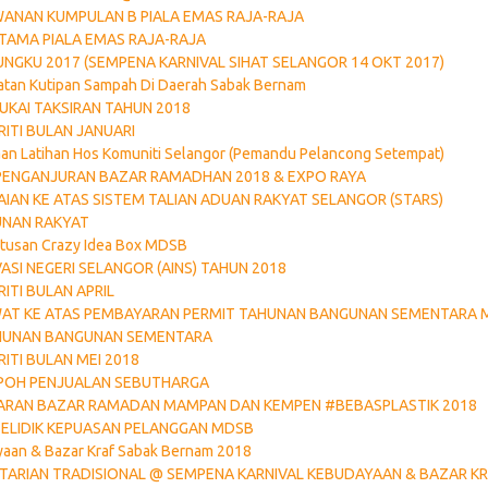
ANAN KUMPULAN B PIALA EMAS RAJA-RAJA
RTAMA PIALA EMAS RAJA-RAJA
NGKU 2017 (SEMPENA KARNIVAL SIHAT SELANGOR 14 OKT 2017)
atan Kutipan Sampah Di Daerah Sabak Bernam
UKAI TAKSIRAN TAHUN 2018
ITI BULAN JANUARI
an Latihan Hos Komuniti Selangor (Pemandu Pelancong Setempat)
ENGANJURAN BAZAR RAMADHAN 2018 & EXPO RAYA
IAN KE ATAS SISTEM TALIAN ADUAN RAKYAT SELANGOR (STARS)
UNAN RAKYAT
etusan Crazy Idea Box MDSB
SI NEGERI SELANGOR (AINS) TAHUN 2018
ITI BULAN APRIL
WAT KE ATAS PEMBAYARAN PERMIT TAHUNAN BANGUNAN SEMENTARA
AHUNAN BANGUNAN SEMENTARA
ITI BULAN MEI 2018
POH PENJUALAN SEBUTHARGA
CARAN BAZAR RAMADAN MAMPAN DAN KEMPEN #BEBASPLASTIK 2018
ELIDIK KEPUASAN PELANGGAN MDSB
yaan & Bazar Kraf Sabak Bernam 2018
TARIAN TRADISIONAL @ SEMPENA KARNIVAL KEBUDAYAAN & BAZAR K