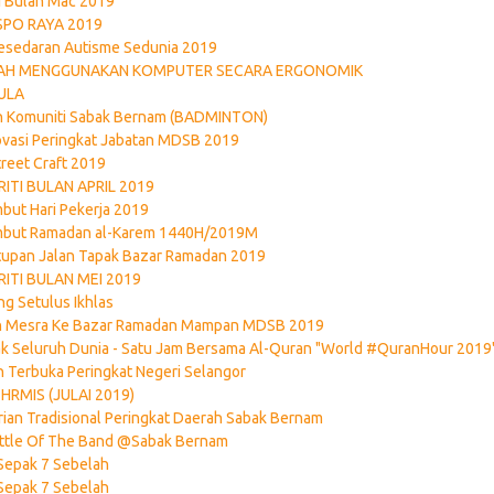
ti Bulan Mac 2019
SPO RAYA 2019
esedaran Autisme Sedunia 2019
AH MENGGUNAKAN KOMPUTER SECARA ERGONOMIK
ULA
n Komuniti Sabak Bernam (BADMINTON)
ovasi Peringkat Jabatan MDSB 2019
reet Craft 2019
ITI BULAN APRIL 2019
ut Hari Pekerja 2019
but Ramadan al-Karem 1440H/2019M
upan Jalan Tapak Bazar Ramadan 2019
ITI BULAN MEI 2019
g Setulus Ikhlas
an Mesra Ke Bazar Ramadan Mampan MDSB 2019
k Seluruh Dunia - Satu Jam Bersama Al-Quran "World #QuranHour 2019
Terbuka Peringkat Negeri Selangor
HRMIS (JULAI 2019)
rian Tradisional Peringkat Daerah Sabak Bernam
attle Of The Band @Sabak Bernam
Sepak 7 Sebelah
Sepak 7 Sebelah