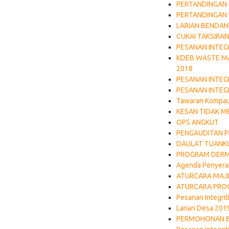
PERTANDINGAN 
PERTANDINGAN 
LARIAN BENDA
CUKAI TAKSIRAN
PESANAN INTEGR
KDEB WASTE M
2018
PESANAN INTEG
PESANAN INTEG
Tawaran Kompau
KESAN TIDAK M
OPS ANGKUT
PENGAUDITAN P
DAULAT TUANK
PROGRAM DERM
Agenda Penyerah
ATURCARA MAJL
ATURCARA PRO
Pesanan Integrit
Larian Desa 201
PERMOHONAN B