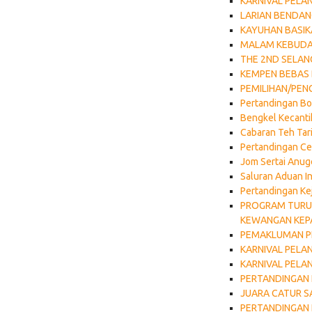
KARNIVAL PELA
LARIAN BENDAN
KAYUHAN BASIK
MALAM KEBUDA
THE 2ND SELAN
KEMPEN BEBAS 
PEMILIHAN/PEN
Pertandingan Bol
Bengkel Kecanti
Cabaran Teh Tar
Pertandingan Ce
Jom Sertai Anug
Saluran Aduan In
Pertandingan Ke
PROGRAM TURUN
KEWANGAN KEP
PEMAKLUMAN PE
KARNIVAL PELA
KARNIVAL PELA
PERTANDINGAN 
JUARA CATUR S
PERTANDINGAN 