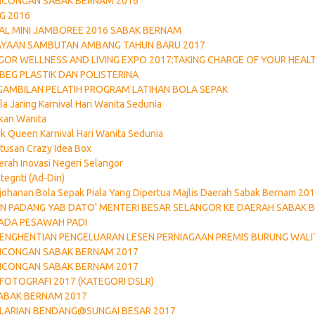
NCONGAN SABAK BERNAM 2016
G 2016
AL MINI JAMBOREE 2016 SABAK BERNAM
YAAN SAMBUTAN AMBANG TAHUN BARU 2017
GOR WELLNESS AND LIVING EXPO 2017:TAKING CHARGE OF YOUR HEAL
BEG PLASTIK DAN POLISTERINA
GAMBILAN PELATIH PROGRAM LATIHAN BOLA SEPAK
a Jaring Karnival Hari Wanita Sedunia
kan Wanita
ik Queen Karnival Hari Wanita Sedunia
tusan Crazy Idea Box
erah Inovasi Negeri Selangor
tegriti (Ad-Din)
johanan Bola Sepak Piala Yang Dipertua Majlis Daerah Sabak Bernam 20
 PADANG YAB DATO' MENTERI BESAR SELANGOR KE DAERAH SABAK 
ADA PESAWAH PADI
NGHENTIAN PENGELUARAN LESEN PERNIAGAAN PREMIS BURUNG WALI
NCONGAN SABAK BERNAM 2017
NCONGAN SABAK BERNAM 2017
FOTOGRAFI 2017 (KATEGORI DSLR)
ABAK BERNAM 2017
LARIAN BENDANG@SUNGAI BESAR 2017